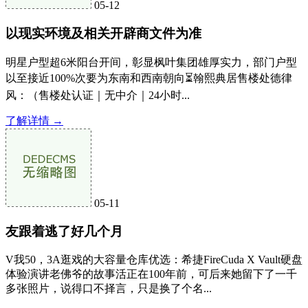
05-12
以现实环境及相关开辟商文件为准
明星户型超6米阳台开间，彰显枫叶集团雄厚实力，部门户型
以至接近100%次要为东南和西南朝向⏳翰熙典居售楼处德律
风：（售楼处认证｜无中介｜24小时...
了解详情 →
05-11
友跟着逃了好几个月
V我50，3A逛戏的大容量仓库优选：希捷FireCuda X Vault硬盘
体验演讲老佛爷的故事活正在100年前，可后来她留下了一千
多张照片，说得口不择言，只是换了个名...